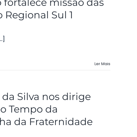
 fortalece missão das
Regional Sul 1
.]
Ler Mais
a Silva nos dirige
o Tempo da
a da Fraternidade