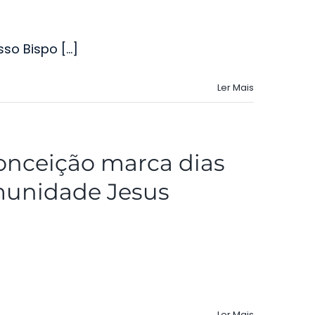
o Bispo [...]
Ler Mais
onceição marca dias
munidade Jesus
Ler Mais