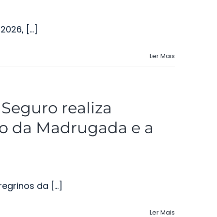
26, [...]
Ler Mais
eguro realiza
io da Madrugada e a
grinos da [...]
Ler Mais