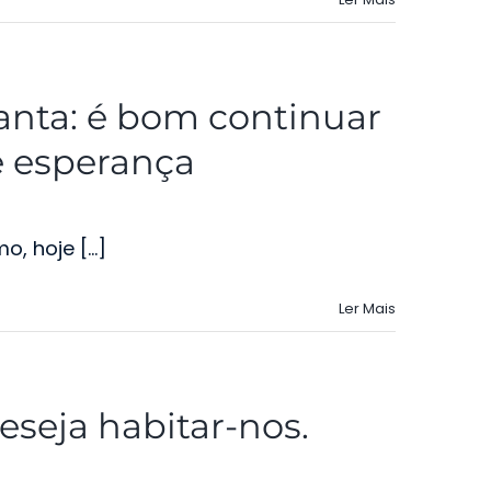
anta: é bom continuar
e esperança
, hoje [...]
Ler Mais
deseja habitar-nos.