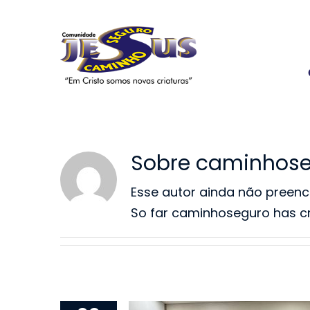
Ir
para
o
conteúdo
Sobre
caminhose
Esse autor ainda não preenc
So far caminhoseguro has cr