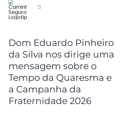
Ir
Alternar
para
navegação
o
COMUNIDADE
conteúdo
Dom Eduardo Pinheiro
Eventos
da Silva nos dirige uma
Assistência Social
mensagem sobre o
Notícias
Tempo da Quaresma e
Doações
a Campanha da
Contato
Fraternidade 2026