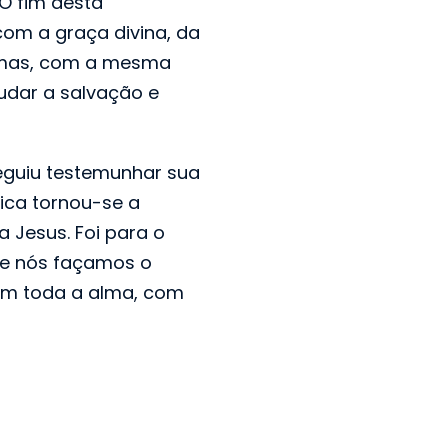
O fim desta
m a graça divina, da
, mas, com a mesma
udar a salvação e
eguiu testemunhar sua
ica tornou-se a
 Jesus. Foi para o
ue nós façamos o
m toda a alma, com