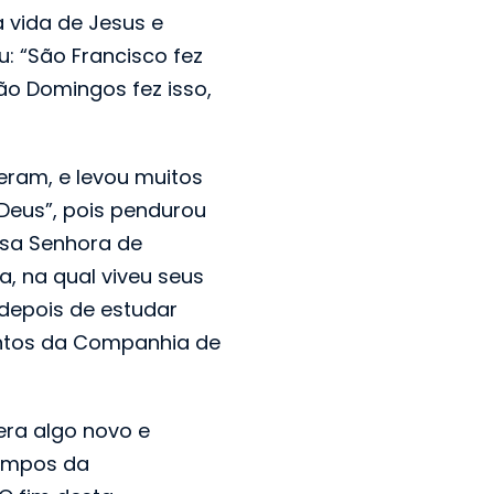
a vida de Jesus e
u: “São Francisco fez
ão Domingos fez isso,
eram, e levou muitos
 Deus”, pois pendurou
sa Senhora de
a, na qual viveu seus
 depois de estudar
entos da Companhia de
 era algo novo e
tempos da