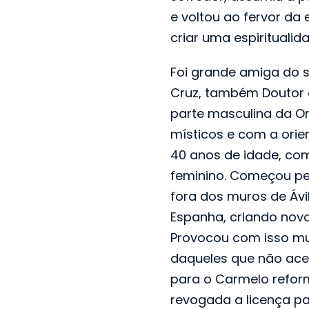
e voltou ao fervor da 
criar uma espirituali
Foi grande amiga do s
Cruz, também Doutor d
parte masculina da O
místicos e com a orie
40 anos de idade, co
feminino. Começou pe
fora dos muros de Ávil
Espanha, criando nov
Provocou com isso mu
daqueles que não ace
para o Carmelo refor
revogada a licença p