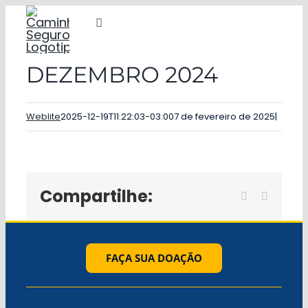
Ir
Alternar
para
navegação
o
DEZEMBRO 2024
COMUNIDADE
conteúdo
Eventos
Weblite
2025-12-19T11:22:03-03:00
7 de fevereiro de 2025
|
Assistência Social
Notícias
Compartilhe:
Facebook
WhatsA
Doações
Contato
FAÇA SUA DOAÇÃO