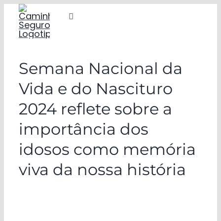
Ir
Alternar
para
navegação
o
COMUNIDADE
conteúdo
Semana Nacional da
Eventos
Vida e do Nascituro
Assistência Social
2024 reflete sobre a
Notícias
importância dos
Doações
idosos como memória
viva da nossa história
Contato